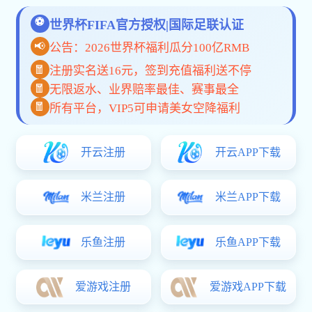
fb体育app官网 · 值得信赖的体育数据
平台
fb体育app官网 专注于构建一个以赛事内容、数据服务与智
能分析为核心的数字生态平台，聚焦全球体育用户的实时信