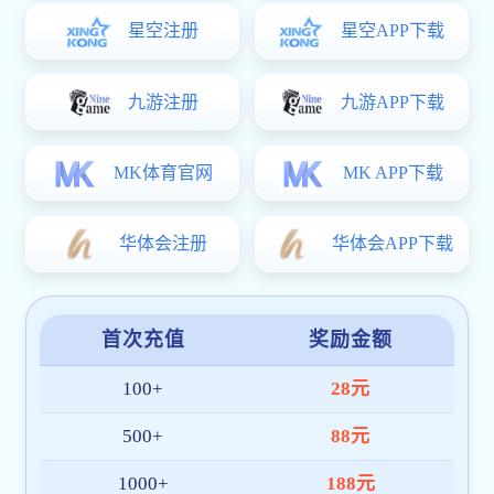
息与多终端互动体验。平台以稳定技术架构和合规体系赢得
市场认可，深受FB体育 (中国)官方网站-FB SPORTS用户喜
爱。
技术驱动，性能优先
平台采用自研系统架构，持续优化加载速度与数据传
输流程，通过部署全球 CDN 加速节点，实现不同地
区高速访问与高并发下的稳定运行，全面提升用户操
作流畅度。
以信任构建口碑