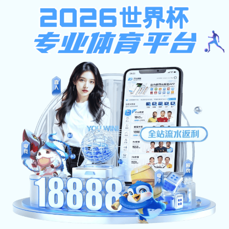
注册入口
全天更新 ·
fb体育app官网
赛事实时同步
无论您身在何处，
fb体育app官网APP
为您带来高
速、高清、稳定的观赛体验。
下载客户端
网页端访问