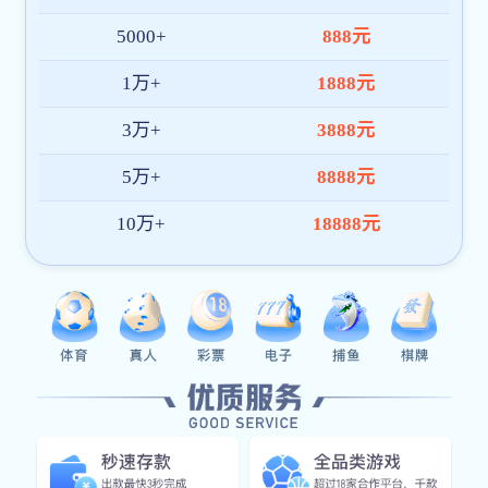
所有服务均基于合规化机制运营，平台数据透明、交
易流程规范，长期致力于构建高可信度生态系统，持
续服务全球数百万用户，树立良好品牌形象。
多语言，多区域
支持多语种界面与主流货币结算方式，fb体育app官
网 已服务覆盖东南亚、欧洲、中东等重点市场，具备
全球运营与本地适配的服务能力。