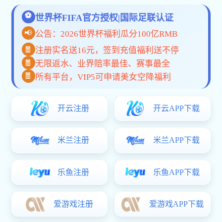
注册信息：如手机号、昵称、头像等基础资料
设备信息：操作系统、浏览器、分辨率、唯一标识等
行为记录：包括访问路径、停留时间、偏好设置等
位置信息：在获得授权后采集
三、信息使用目的
收集到的信息将用于：
为您提供定制化内容与互动体验
保障账号和数据安全
进行数据分析与服务优化
在授权基础上提供通知推送服务
四、第三方共享与信息披露
我们承诺不会随意出售用户信息，仅在以下情况下共享：
经您明确授权的合作服务