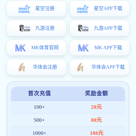
与第三方技术支持商（如推送、云服务）合作时
法律法规要求或监管部门依法调取
五、信息保护措施
平台采用多重防护机制确保FB体育 (中国)官方网站-FB SPORTS
服务中您的数据安全，包括但不限于：
HTTPS 加密传输
权限分级与访问控制
系统审计与异常行为识别
六、用户权利
您拥有以下数据权利：
访问、更正、删除个人信息
申请注销账户或停止使用服务
关闭授权功能如位置服务或通知