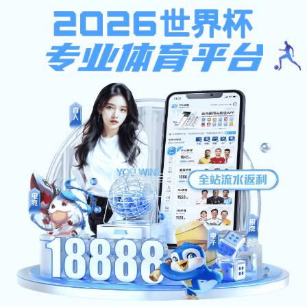
注册入口
全天更新 ·
fb体育app官网
赛事实时同步
无论您身在何处，
fb体育app官网APP
为您带来高
速、高清、稳定的观赛体验。
下载客户端
网页端访问