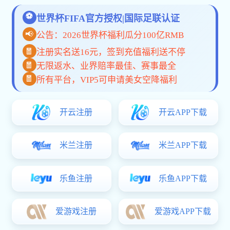
欧联杯分析：里尔主场强势反弹塞
尔塔力争胜利全取三分
2026-06-06 03:38
76 次阅读