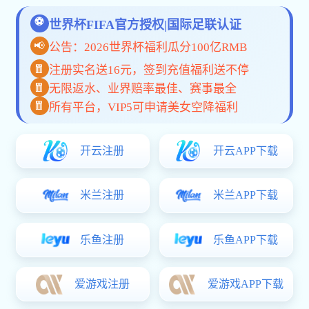
梅努分享从卡塞米罗和B费身上获
得的宝贵经验与成长之路
2026-07-09 02:10
43 次阅读