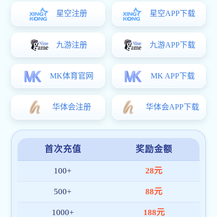
首页
/
体育报道
梅努是一位年轻而充满潜力的足球运动员，在他职业
生涯的成长过程中，卡塞米罗和B费成为了他重要的
榜样与导师。通过与这两位球员的相处，梅努不仅提
升了自己的技术水平，更在心理素质、比赛理解和团
队合作等方面得到了极大的锻炼。他从卡塞米罗身上
学到了如何在场上保持冷静、控制节奏，而B费则教
会了他如何在关键时刻把握机会、发挥创造力。这篇
文章将详细阐述梅努从这两位优秀球员身上获得的宝
贵经验，以及他的成长之路，分为四个主要方面进行
讨论：心理素质的塑造、技术能力的提升、战术意识
的增强和团队协作的重要性。