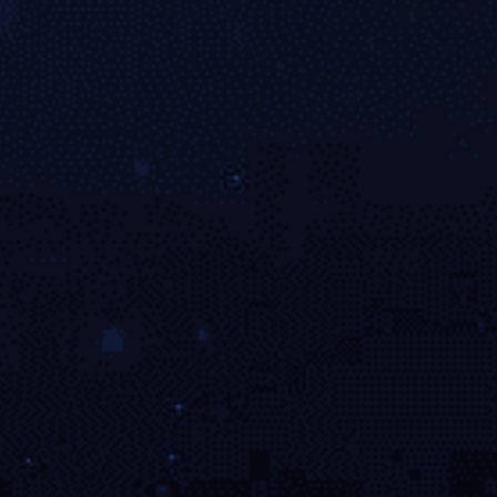
位国家队世界杯进球
登贝莱续约悬而未决金球奖收
益未能
-17
推荐
2026-05-28
推荐
联系我们
扬州市广陵区文昌中路366号
support@dsgsc.com
a