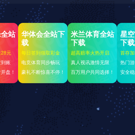
果的公平性
结果的公平性是至关重要的。布雷达此次上诉失败，意味着他们
行的不当行为。这不仅让球迷感到失望，也引发了关于裁判判罚
比赛，更是整个联赛公信力的重要体现。对于布雷达来说，他们
们认为裁判有误判，但在没有充足证据支持下，上诉也难以得逞
人们重新审视裁判系统和审核机制是否完善。在未来，大众期待
保每一场比赛都能在平等条件下进行。
罚的合理性
键角色，其判断直接影响比赛走向。在这一事件中，布雷达质疑
一个裁判而言，在瞬息万变的局势下做出正确判断无疑是一项挑