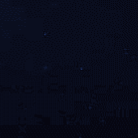
阿森纳告别默特萨克青训主管
职位将
2026-07-01
推荐
fb体育app官网
fb体育app官网官方网站【KY1.AC】官网认证:手机版、
pp下载、登录入口、官方网站、网页版、平台、网址、地