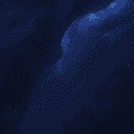
响范围分析
不仅局限于布雷达自身，还可能对整个联赛产生一定影响。如果
赛事失去信任，这是非常危险的信号。因此，各俱乐部之间需要
象。
其他球队敲响了警钟。在面临类似困境时，各队需要更加谨慎处
设，以求突破瓶颈期，实现长远发展。
我们，无论是俱乐部还是足协，都应该加强规章制度完善与执行
同时，应积极听取各方意见，共同推动改革，实现持续进步。
诉遭拒 0-6前进之鹰比赛结果将维持不变”这一事件揭示了多层
性及球队自我反省的重要性。只有深入剖析这些问题，并采取相