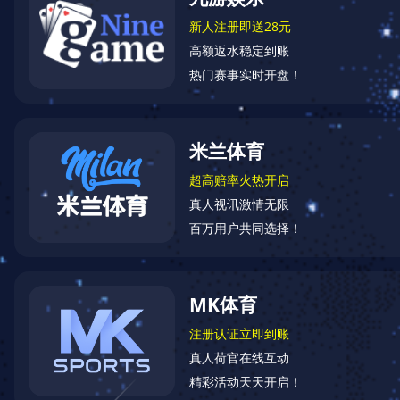
布雷
近日，布雷达足球俱乐
这一事件引发了广泛
面。本文将从这四个