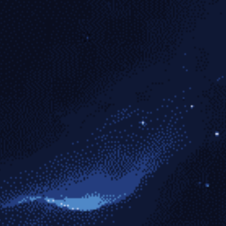
4、事件影
此次上诉遭拒事件，
不公，会导致球迷对
制，共同维护联赛形
此外，这种情况也给
境，不如专注自身建
总之，此次事件提醒
健康、有序的发展。
总结：
总体来看，“布雷达上
事公平性、裁判合理
促进足球事业的发展.