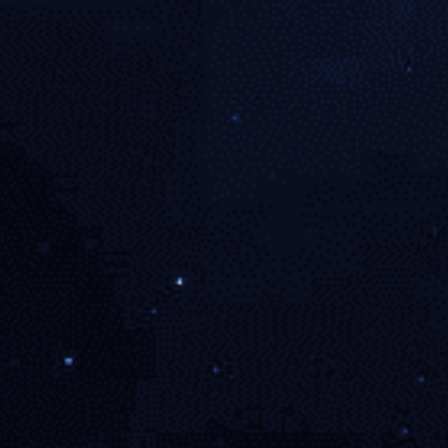
佩蒂特建议阿森纳引援吉马良
历史上三
斯与布
最年轻
2026-07-26
推荐
2026-07
推荐网站