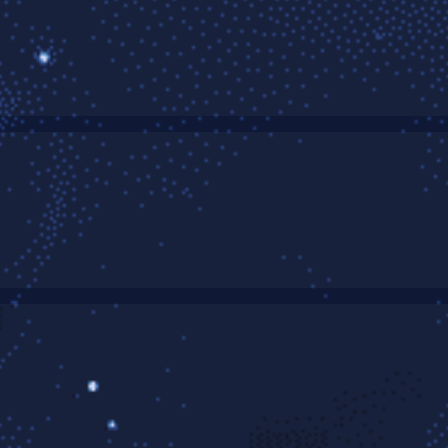
达上诉遭拒0-6前进之鹰比赛结果将维
2026-07-03 04:26
58 次阅读
首页
/
体育报道
部针对与前进之鹰的比赛提出上诉，但该上诉遭到了拒绝。比赛结
关注，涉及到比赛公平性、裁判判罚的合理性以及球队在逆境中
方面进行详细探讨，并结合事件的背景与影响，分析其对足球运