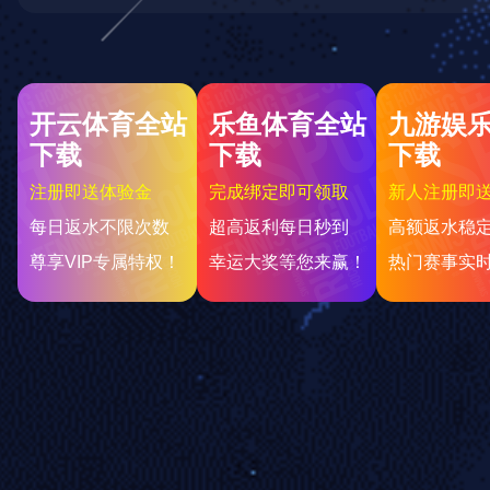
义。
1、比赛结
在体育竞技中，比赛
存在干扰正常赛事进
公平性不仅关乎一场
严苛的现实：即使他
此外，此次事件还让
正的处理方式，以确
2、裁判判
裁判作为赛事中的关
策。然而，对于任何