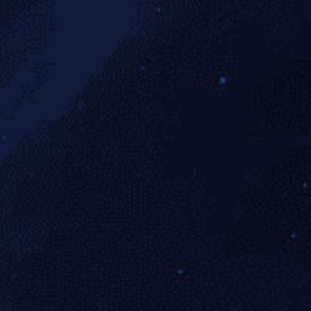
者都能够从中吸取经验教训，为构建更为公正和谐的足球环境而
化机制出现，使得每一场精彩赛事都能得到应有认可，让真正优
#3
#