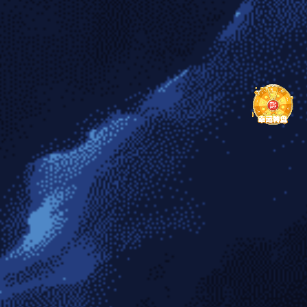
则显得乏力。这种情况
的领域。
通过技术手段，例如视
景下，球队管理层必须
。
能发挥其最大潜力。此
此开展心理疏导和团建