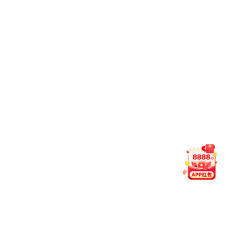
在许多情况下，个人成就往往无法与团队胜利相提并
论。正因如此，作为队长或核心球员，需要具备更强
大的心理素质和承担压力的能力。尤其是在逆境中表
现出的勇气，更会激励身边的人共同奋斗。
通过这次经历，不仅增强了球队凝聚力，也让其他队
友看到了什么是真正意义上的“团结”。这份奉献精
神，将成为球队文化的一部分，引导更多年轻球员树
立正确价值观，让他们明白集体荣誉高于个人成就的
重要性。
4、社会舆论与公众反响
当孙铭徽决定接受封闭治疗并上场比赛时，社会舆论
对此产生了广泛关注。一些人认为他的行为是值得赞
扬和学习的，因为它体现出了无畏拼搏、不怕困难的