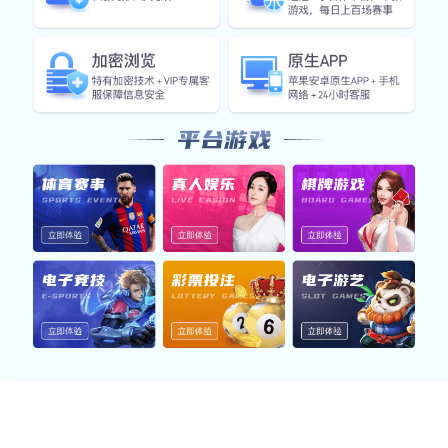
上场，这种果敢无畏正是他作为顶级运动员必备的重
要素质之一。他用实际行动证明，真正热爱自己事业
的人，会愿意为之付出一切代价。
2、对职业生涯的影响
选择封闭治疗并上场比赛，对任何运动员来说都是一
种冒险。在短期内，这种做法可能帮助他们在关键比
赛中发挥作用，但长期来看却可能导致更严重的后
果。对于孙铭徽而言，这意味着他必须承受由此带来
的身体伤痛，以及未来康复过程中可能出现的问题。
然而，正是这种短期与长期利益之间的权衡，让我们
看到了职业运动员所面临的不易。他们不仅要具备超
强体能和技术，更需要有独立思考和判断能力。在这
个过程中，孙铭徽显然做出了一个大胆而富有挑战性