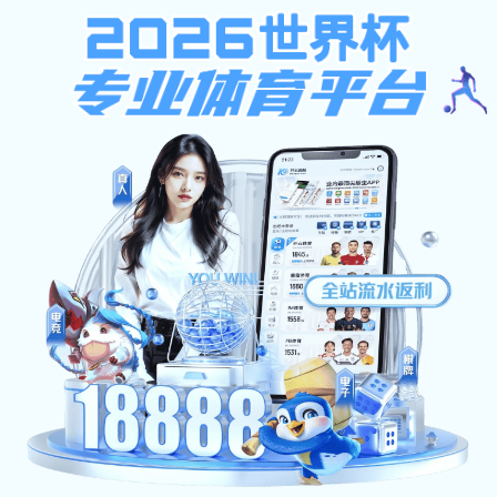
注册入口
全天更新 ·
fb体育app官网
赛事实时同步
无论您身在何处，
fb体育app官网APP
为您带来高
速、高清、稳定的观赛体验。
下载客户端
网页端访问